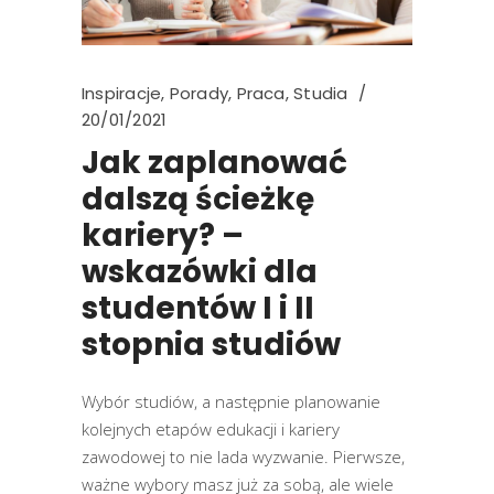
Inspiracje
,
Porady
,
Praca
,
Studia
20/01/2021
Jak zaplanować
dalszą ścieżkę
kariery? –
wskazówki dla
studentów I i II
stopnia studiów
Wybór studiów, a następnie planowanie
kolejnych etapów edukacji i kariery
zawodowej to nie lada wyzwanie. Pierwsze,
ważne wybory masz już za sobą, ale wiele