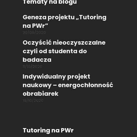
Tematy na blogu
Geneza projektu „Tutoring
na PWr”
30/09/2020
Oczyścić nieoczyszczalne
czyli od studenta do
badacza
11/10/2020
Indywidualny projekt
naukowy – energochłonność
obrabiarek
19/10/2020
Tutoring na PWr