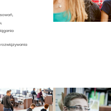
esowań,
,
ciągania
 rozwiązywania