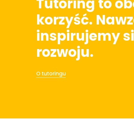
Tutoring to o
korzyść. Naw
inspirujemy s
rozwoju.
O tutoringu