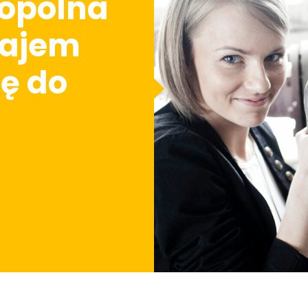
bopólna
zajem
ię do