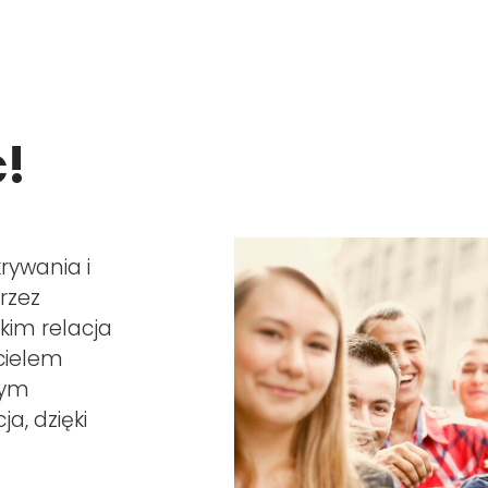
!
rywania i
rzez
tkim relacja
cielem
nym
a, dzięki