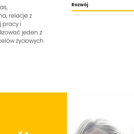
Rozwój
as,
a, relacje z
 pracy i
lizować jeden z
celów życiowych