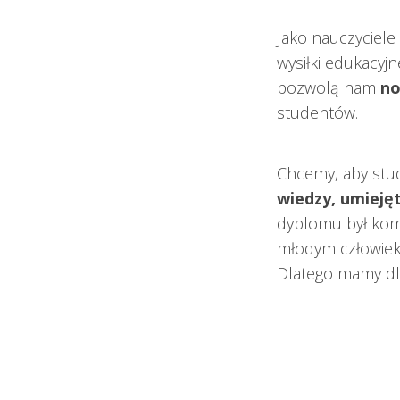
Jako nauczyciele
wysiłki edukacyj
pozwolą nam
no
studentów.
Chcemy, aby stud
wiedzy, umieję
dyplomu był kom
młodym człowiek
Dlatego mamy dl