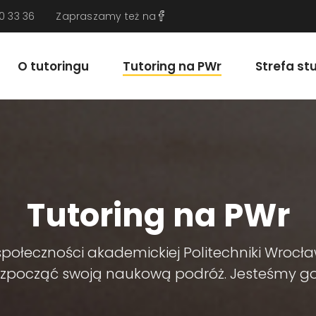
0 33 36
Zapraszamy też na
O tutoringu
Tutoring na PWr
Strefa st
Tutoring na PWr
połeczności akademickiej Politechniki Wrocławs
zpocząć swoją naukową podróż. Jesteśmy goto